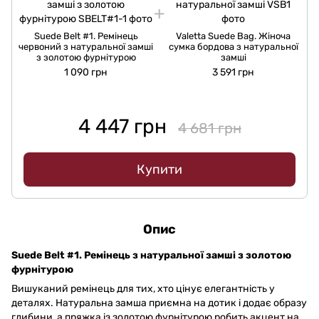
Suede Belt #1. Ремінець
Valetta Suede Bag. Жіноча
червоний з натуральної замші
сумка бордова з натуральної
з золотою фурнітурою
замші
1 090 грн
3 591 грн
4 447 грн
4 681 грн
Купити
Опис
Suede Belt #1. Ремінець з натуральної замші з золотою
фурнітурою
Вишуканий ремінець для тих, хто цінує елегантність у
деталях. Натуральна замша приємна на дотик і додає образу
глибини, а пряжка із золотою фурнітурою робить акцент на