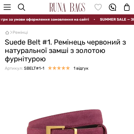
н за умови оформлення замовлення на сайті
•
SUMMER SALE — ЗНИ
Ремінці
Suede Belt #1. Ремінець червоний з
натуральної замші з золотою
фурнітурою
Артикул:
SBELT#1-1
1 відгук