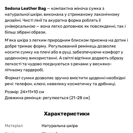
Sedona Leather Bag
— компактна жіноча сумка з
натуральної шкіри, виконана у стриманому лаконічному
дизайні. Чисті лінії та акуратна форма роблять її
універсальною — вона легко доповнює як повсякденні, так і
більш зібрані образи.
М’яка шкіра з легким природним блиском приємна на дотик і
добре тримає форму. Регульований ремінець дозволяє
носити сумку на плечі або в руці, забезпечуючи комфорт у
щоденному використанні. А світлі відтінки додають образу
легкості та чудово поєднуються з речами у весняно-
літньому гардеробі.
Формат сумки дозволяє зручно вмістити щоденні необхідні
речі: телефон, ключі, невелику косметичку та дрібниці.
Розмір: 24×11×10 см
Довжина ремінця: регулюється (21–28 см)
Характеристики
Матеріал
Натуральна шкіра