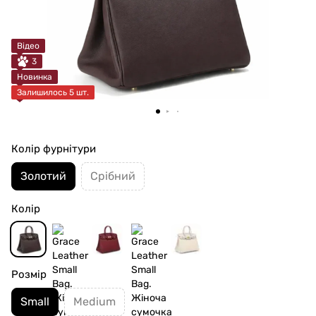
Відео
3
Новинка
Залишилось 5 шт.
Колір фурнітури
Золотий
Срібний
Колір
Розмір
Small
Medium