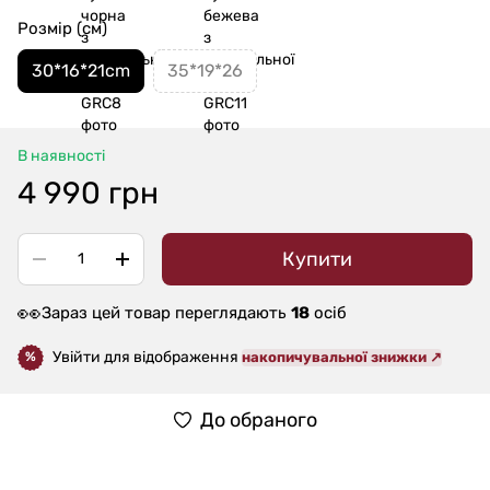
Розмір (см)
30*16*21cm
35*19*26
В наявності
4 990 грн
Купити
👀
Зараз цей товар переглядають
18
осіб
Увійти для відображення
накопичувальної знижки ↗
%
До обраного