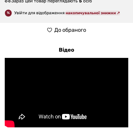
👀
Зараз цей товар переглядають
5
осіб
Увійти для відображення
накопичувальної знижки ↗
%
До обраного
Відео