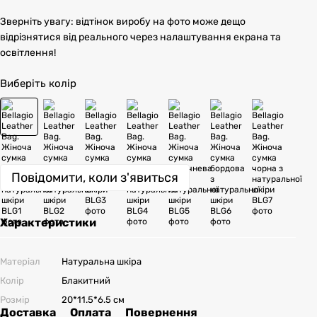
Зверніть увагу: відтінок виробу на фото може дещо
відрізнятися від реального через налаштування екрана та
освітлення!
Виберіть колір
Повідомити, коли з'явиться
Характеристики
Матеріал
Натуральна шкіра
Колір
Блакитний
Розмір
20*11.5*6.5 см
Доставка
Оплата
Повернення