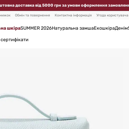
доставка від 5000 грн за умови оформлення замовлення на с
знижок
Обмін та повернення
Контактна інформація
Угода користувача
на шкіра
SUMMER 2026
Натуральна замша
Екошкіра
Денім
 сертифікати