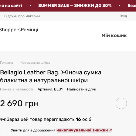
айті
•
SUMMER SALE — ЗНИЖКИ ДО 30%
•
Безкоштов
Відгуки про магазин
Вхід
Shoppers
Ремінці
Мій кошик
Головна
Натуральна шкіра
Bellagio Leather Bag. Жіноча сумка
блакитна з натуральної шкіри
Немає в наявності
Артикул: BLG1
Написати відгук
2 690 грн
👀
Зараз цей товар переглядають
16
осіб
накопичувальної знижки ↗
%
Увійти для відображення