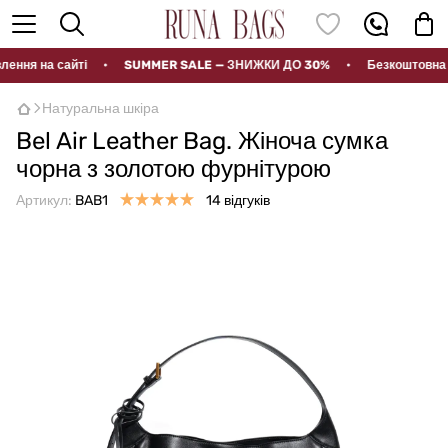
 на сайті
•
SUMMER SALE — ЗНИЖКИ ДО 30%
•
Безкоштовна доста
Натуральна шкіра
Bel Air Leather Bag. Жіноча сумка
чорна з золотою фурнітурою
Артикул:
BAB1
14 відгуків