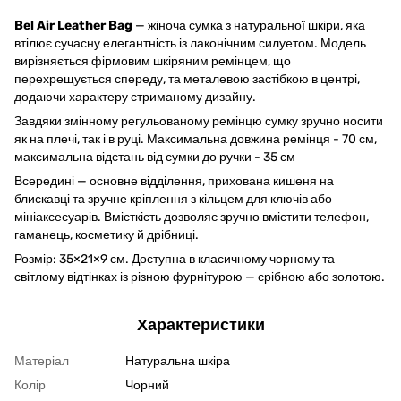
Bel Air Leather Bag
— жіноча сумка з натуральної шкіри, яка
втілює сучасну елегантність із лаконічним силуетом. Модель
вирізняється фірмовим шкіряним ремінцем, що
перехрещується спереду, та металевою застібкою в центрі,
додаючи характеру стриманому дизайну.
Завдяки змінному регульованому ремінцю сумку зручно носити
як на плечі, так і в руці. Максимальна довжина ремінця - 70 см,
максимальна відстань від сумки до ручки - 35 см
Всередині — основне відділення, прихована кишеня на
блискавці та зручне кріплення з кільцем для ключів або
мініаксесуарів. Вмісткість дозволяє зручно вмістити телефон,
гаманець, косметику й дрібниці.
Розмір: 35×21×9 см. Доступна в класичному чорному та
світлому відтінках із різною фурнітурою — срібною або золотою.
Характеристики
Матеріал
Натуральна шкіра
Колір
Чорний